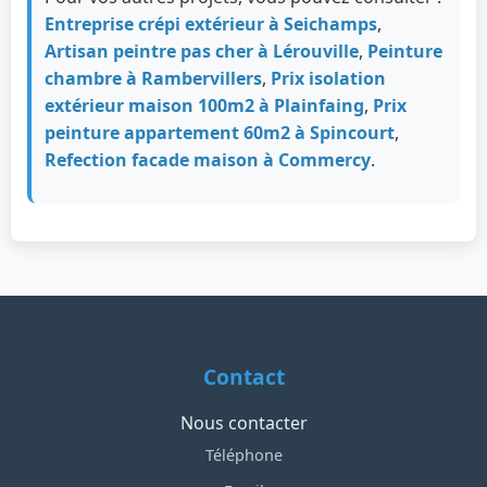
Entreprise crépi extérieur à Seichamps
,
Artisan peintre pas cher à Lérouville
,
Peinture
chambre à Rambervillers
,
Prix isolation
extérieur maison 100m2 à Plainfaing
,
Prix
peinture appartement 60m2 à Spincourt
,
Refection facade maison à Commercy
.
Contact
Nous contacter
Téléphone