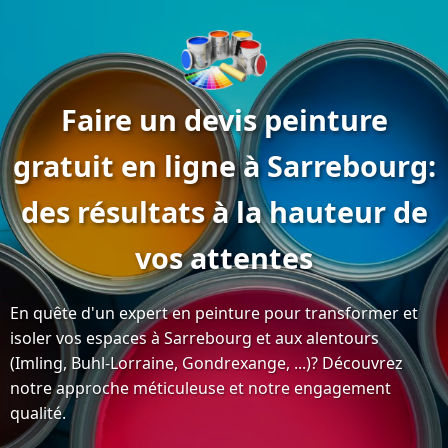
Faire un devis peinture
gratuit en ligne à Sarrebourg:
des résultats à la hauteur de
vos attentes
En quête d'un expert en peinture pour transformer et
isoler vos espaces à Sarrebourg et aux alentours
(Imling, Buhl-Lorraine, Gondrexange, ...)? Découvrez
notre approche méticuleuse et notre engagement
qualité.